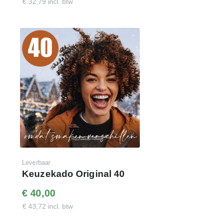
€ 32,79 incl. btw
100% Ontzorging
Daar doen we het voor
Klik op onderstaande link voor de
demo-website
en log
in met de getoonde code. Met dit budget hebben uw
medewerkers
700 punten
te besteden in de webshop.
www.keuzekado.com
Inloggegevens:
E-mail : je eigen emailadres
Wachtwoord : demo35keuzekado
Leverbaar
Keuzekado Original 40
€ 40,00
€ 43,72 incl. btw