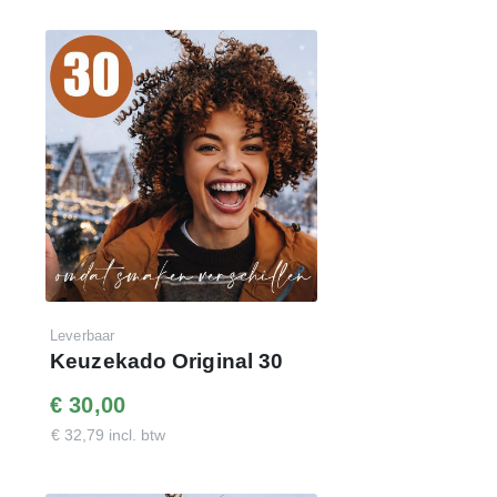
Daar doen we het voor
Klik op onderstaande link voor de
demo-website
en log
in met de getoonde code. Met dit budget hebben uw
medewerkers
1500 punten
te besteden in de webshop.
www.keuzekado.com
Inloggegevens:
E-mail : je eigen e-mailadres
Wachtwoord : demo75keuzekado
Leverbaar
Keuzekado Original 30
€ 30,00
€ 32,79 incl. btw