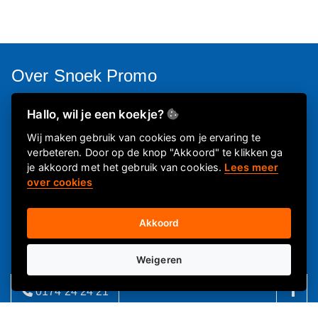
Over Snoek Promo
Kerstpakketten die een grote glimlach op de gezichten tovert.
Hallo, wil je een koekje?
Daar doen we het voor. Je vindt hier de allerleukste
Wij maken gebruik van cookies om je ervaring te
kerstpakketten.
Voor iedere collega, medewerker of klant is
verbeteren. Door op de knop "Akkoord" te klikken ga
hier een passend eindejaarsgeschenk te vinden.
je akkoord met het gebruik van cookies.
Lees meer
over cookies
Informatie
Akkoord
Over ons
Weigeren
FAQ
Privacyverklaring
0174 24 24 21
Contactgegevens