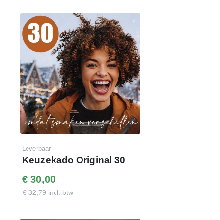
Daar doen we het voor
Klik op onderstaande link voor de
demo-website
en log
in met de getoonde code. Met dit budget hebben uw
medewerkers
800 punten
te besteden in de webshop.
www.keuzekado.com
Inloggegevens:
E-mail : je eigen e-mailadres
Wachtwoord : demo40keuzekado
Leverbaar
Keuzekado Original 30
€ 30,00
€ 32,79 incl. btw