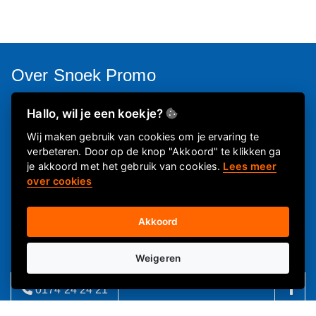
Over Snoek Promo
Kerstpakketten die een grote glimlach op de gezichten tovert.
Hallo, wil je een koekje?
Daar doen we het voor. Je vindt hier de allerleukste
Wij maken gebruik van cookies om je ervaring te
kerstpakketten.
Voor iedere collega, medewerker of klant is
verbeteren. Door op de knop "Akkoord" te klikken ga
hier een passend eindejaarsgeschenk te vinden.
je akkoord met het gebruik van cookies.
Lees meer
over cookies
Informatie
Akkoord
Over ons
Weigeren
FAQ
Privacyverklaring
0174 24 24 21
Contactgegevens